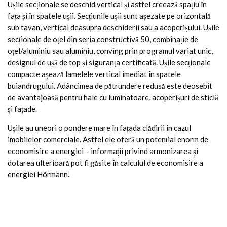
Ușile secționale se deschid vertical și astfel creează spațiu în
fața și în spatele ușii. Secțiunile ușii sunt așezate pe orizontală
sub tavan, vertical deasupra deschiderii sau a acoperișului. Ușile
secționale de oțel din seria constructivă 50, combinație de
oțel/aluminiu sau aluminiu, conving prin programul variat unic,
designul de ușă de top și siguranța certificată. Ușile secționale
compacte așează lamelele vertical imediat în spatele
buiandrugului. Adâncimea de pătrundere redusă este deosebit
de avantajoasă pentru hale cu luminatoare, acoperișuri de sticlă
și fațade.
Ușile au uneori o pondere mare în fațada clădirii în cazul
imobilelor comerciale. Astfel ele oferă un potențial enorm de
economisire a energiei – informații privind armonizarea și
dotarea ulterioară pot fi găsite în calculul de economisire a
energiei Hörmann.