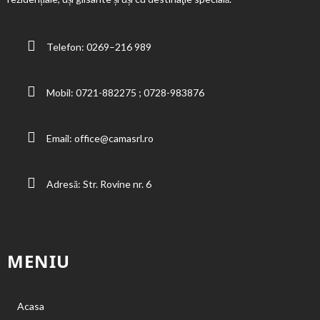
Telefon:
0269–216 989
Mobil:
0721-882275
;
0728-983876
Email:
office@camasrl.ro
Adresă: Str. Rovine nr. 6
MENIU
Acasa