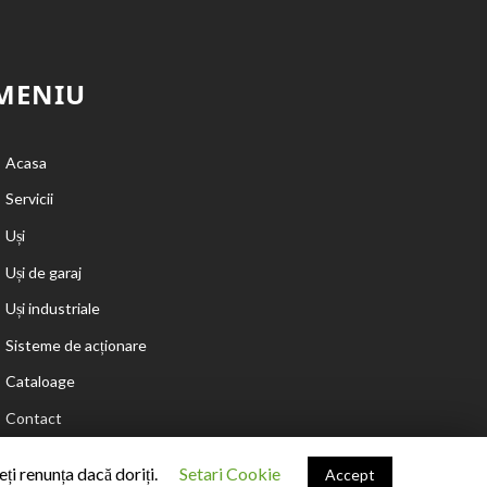
MENIU
Acasa
Servicii
Uși
Uși de garaj
Uși industriale
Sisteme de acționare
Cataloage
Contact
i renunța dacă doriți.
Setari Cookie
Accept