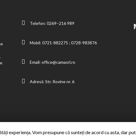
Telefon:
0269–216 989
Mobil:
0721-882275
;
0728-983876
ea
,
Email:
office@camasrl.ro
ie
Adresă: Str. Rovine nr. 6
ăți experiența. Vom presupune că sunteți de acord cu asta, dar puteț
© 2020 Cama SRL. Toate drepturile rezervate.