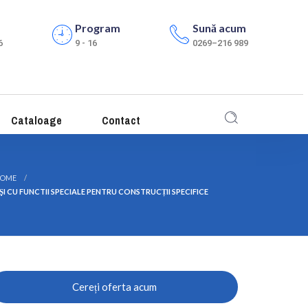
Program
Sună acum
6
9 - 16
0269–216 989
Cataloage
Contact
OME
ŞI CU FUNCTII SPECIALE PENTRU CONSTRUCȚII SPECIFICE
Cereți oferta acum