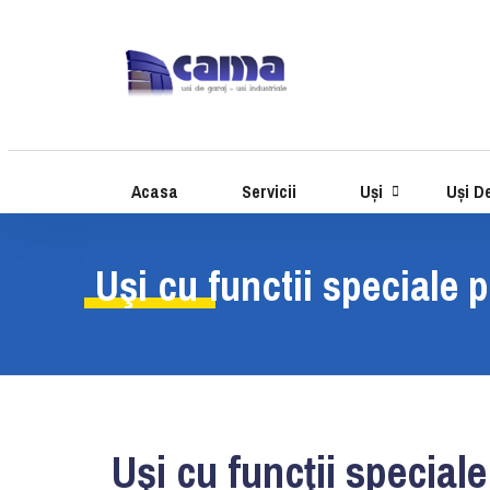
Acasa
Servicii
Uși
Uși D
Uşi cu functii speciale 
Uşi cu funcţii special