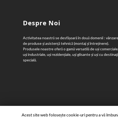
Despre Noi
Activitatea noastră se desfășoară în două domenii : vânzar
de produse și asistență tehnică (montaj și întreținere).
Produsele noastre oferă o gamă versatilă de uși comerciale
uși industriale, uși rezidențiale, uși glisante și uși cu destinaţ
specială.
Acest site web folosește cookie-uri pentru a vă îmbunăt
Powered by
SofteSS 21