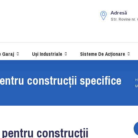
Adresă
Str. Rovine nr. 
e Garaj
Uși Industriale
Sisteme De Acționare
pentru construcții specifice
H
U
e pentru construcţii