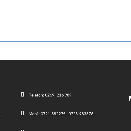
Telefon:
0269–216 989
Mobil:
0721-882275
;
0728-983876
ea
,