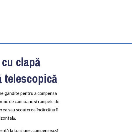
 cu clapă
ă telescopică
ine gândite pentru a compensa
tforme de camioane și rampele de
erea sau scoaterea încărcăturii
izontală.
stentă la torsiune, compensează