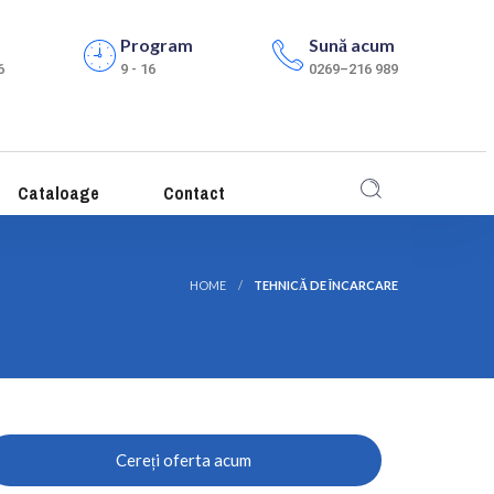
Program
Sună acum
6
9 - 16
0269–216 989
Cataloage
Contact
HOME
TEHNICĂ DE ÎNCARCARE
Cereți oferta acum