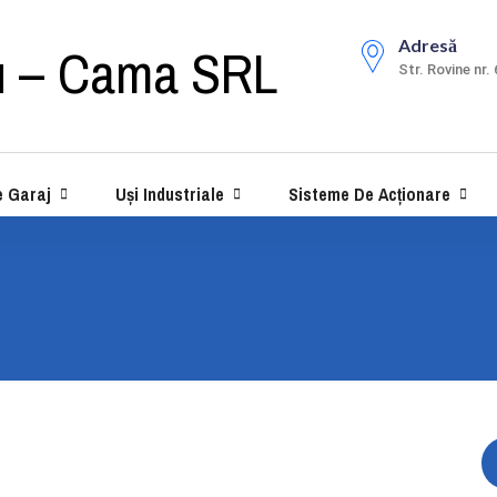
Adresă
Str. Rovine nr. 
e Garaj
Uși Industriale
Sisteme De Acționare