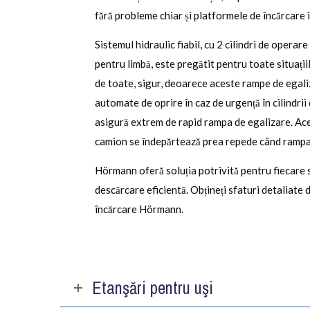
fără probleme chiar și platformele de încărcare 
Sistemul hidraulic fiabil, cu 2 cilindri de operare
pentru limbă, este pregătit pentru toate situațiil
de toate, sigur, deoarece aceste rampe de egali
automate de oprire în caz de urgență în cilindrii
asigură extrem de rapid rampa de egalizare. Ace
camion se îndepărtează prea repede când rampa 
Hörmann oferă soluția potrivită pentru fiecare s
descărcare eficientă. Obțineți sfaturi detaliate d
încărcare Hörmann.
Etanşări pentru uşi